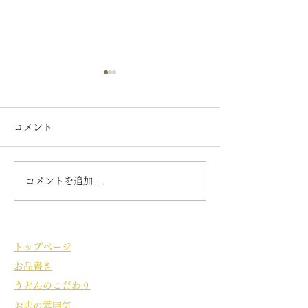
7月の定休日
テレビで放映
7日 14日 21日22日 28日
6月25日 夜7時3
コメント
が 定休日になります。 毎日
ぎテレビ お笑い
暑くなってきましたので
リのお二人の番組
お勧めは ぶっかけ 雷 冷
沼の旅で ついに
コメントを追加…
天うどんなどです 夕日のぶ
に来てくれました
っかけや梅姫も人気です。
「雷うどん」とい
ご来店お待ちしております。
があるので たく
うどん まなぶさ
トップページ
どんを 食してくれ
お品書き
レビで見ていたよ
お二人でした。
うどんのこだわり
お店の雰囲気