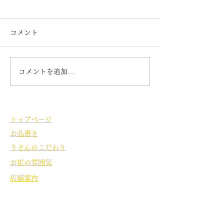
7月の定休日
テレビで放映
7日 14日 21日22日 28日
6月25日 夜7時3
コメント
が 定休日になります。 毎日
ぎテレビ お笑い
暑くなってきましたので
リのお二人の番組
お勧めは ぶっかけ 雷 冷
沼の旅で ついに
コメントを追加…
天うどんなどです 夕日のぶ
に来てくれました
っかけや梅姫も人気です。
「雷うどん」とい
ご来店お待ちしております。
があるので たく
うどん まなぶさ
トップページ
どんを 食してくれ
お品書き
レビで見ていたよ
お二人でした。
うどんのこだわり
お店の雰囲気
店舗案内
店舗名
うどん茶屋 いちょう庵