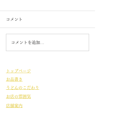
7月の定休日
テレビで放映
7日 14日 21日22日 28日
6月25日 夜7時3
コメント
が 定休日になります。 毎日
ぎテレビ お笑い
暑くなってきましたので
リのお二人の番組
お勧めは ぶっかけ 雷 冷
沼の旅で ついに
コメントを追加…
天うどんなどです 夕日のぶ
に来てくれました
っかけや梅姫も人気です。
「雷うどん」とい
ご来店お待ちしております。
があるので たく
うどん まなぶさ
トップページ
どんを 食してくれ
お品書き
レビで見ていたよ
お二人でした。
うどんのこだわり
お店の雰囲気
店舗案内
店舗名
うどん茶屋 いちょう庵