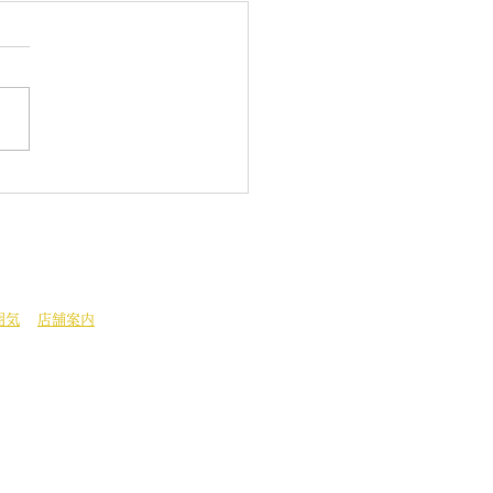
ビで放映
25日 夜7時30分 とちぎテ
 お笑い芸人カミナリのお二
番組 今回は鹿沼の旅で つ
いちょう庵に来てくれました
には「雷うどん」というメニ
があるので たくみさんが雷
ん まなぶさんが梅姫うどん
食してくれました テレビで見
たより気さくなお二人でし
囲気
店舗案内
ノ森610-3
ーダー 14：00）