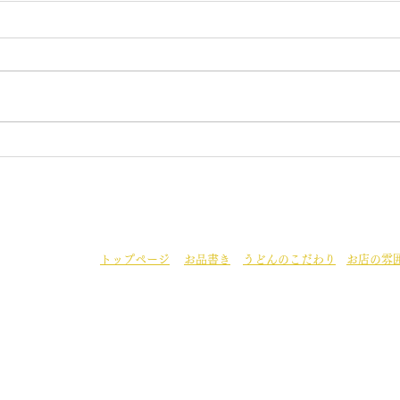
7月の定休日
テレ
7日 14日 21日22日 28日が
6月
定休日になります。 毎日暑くな
レビ
ってきましたので お勧めは
人の
ぶっかけ 雷 冷天うどんなどで
いに
す 夕日のぶっかけや梅姫も人気
当店
です。 ご来店お待ちしておりま
ュー
す。
うど
を 
てい
た。
トップページ
お品書き
うどんのこだわり
お店の雰
店舗名
うどん茶屋 いちょう庵
住所
〒322-0018 栃木県鹿沼市池
営業時間
【月・水・木・金】
11：00 〜14：30（ラストオ