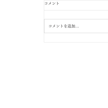
8月の休み
コメント
4日 12日 18日19日20日 25
日 11日は祝日なので営業いたし
ます。 12日(水曜日）が代休にな
コメントを追加…
ります。 18日から3連休を取らせ
ていただきます。 お盆中の15日
16日の夜の営業は 休ませていた
だきます。