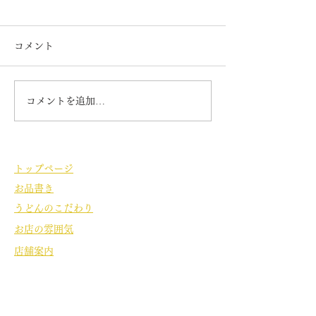
7月の定休日
テレビで放映
7日 14日 21日22日 28日
6月25日 夜7時3
コメント
が 定休日になります。 毎日
ぎテレビ お笑い
暑くなってきましたので
リのお二人の番組
お勧めは ぶっかけ 雷 冷
沼の旅で ついに
コメントを追加…
天うどんなどです 夕日のぶ
に来てくれました
っかけや梅姫も人気です。
「雷うどん」とい
ご来店お待ちしております。
があるので たく
うどん まなぶさ
トップページ
どんを 食してくれ
お品書き
レビで見ていたよ
お二人でした。
うどんのこだわり
お店の雰囲気
店舗案内
店舗名
うどん茶屋 いちょう庵